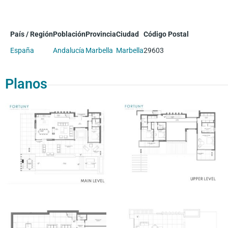
País / Región
Población
Provincia
Ciudad
Código Postal
España
Andalucía
Marbella
Marbella
29603
Planos