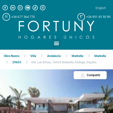
English
+34 677 364 770
+34 951 43 50 90
Obra Nueva
Villa
Andalucía
Marbella
Marbella
29603
Urb. Las Brisas, 29603 Marbella, Málaga, España
Compartir