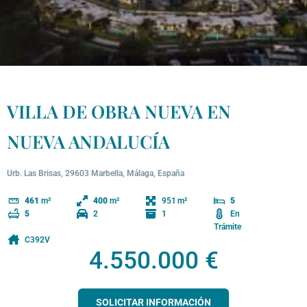
VILLA DE OBRA NUEVA EN
NUEVA ANDALUCÍA
Urb. Las Brisas, 29603 Marbella, Málaga, España
951
461
m²
400
m²
5
2
1
En
5
Trámite
C392V
4.550.000 €
SOLICITAR INFORMACIÓN