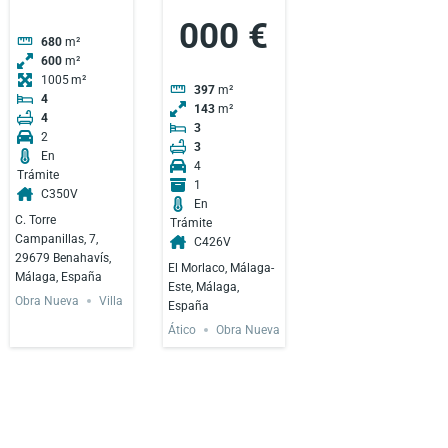
000 €
680
m²
600
m²
1005
397
m²
4
143
m²
4
3
2
3
En
4
Trámite
1
C350V
En
C. Torre
Trámite
Campanillas, 7,
C426V
29679 Benahavís,
El Morlaco, Málaga-
Málaga, España
Este, Málaga,
Obra Nueva
Villa
España
Ático
Obra Nueva