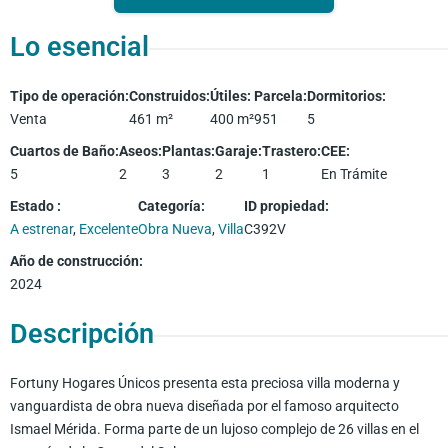
Lo esencial
Tipo de operación
:
Construidos
:
Útiles
:
Parcela
:
Dormitorios
:
Venta
461
m²
400
m²
951
5
Cuartos de Baño
:
Aseos
:
Plantas
:
Garaje
:
Trastero
:
CEE
:
5
2
3
2
1
En Trámite
Estado
:
Categoría
:
ID propiedad
:
A estrenar
,
Excelente
Obra Nueva
,
Villa
C392V
Año de construcción
:
2024
Descripción
Fortuny Hogares Únicos presenta esta preciosa villa moderna y
vanguardista de obra nueva diseñada por el famoso arquitecto
Ismael Mérida. Forma parte de un lujoso complejo de 26 villas en el