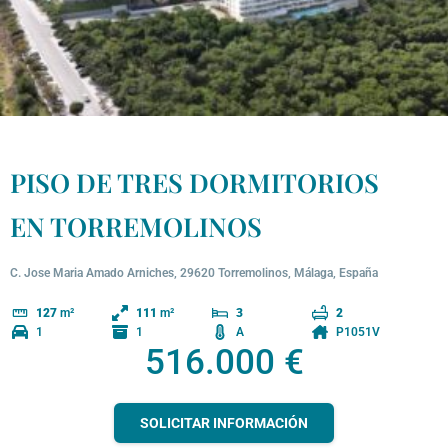
PISO DE TRES DORMITORIOS
EN TORREMOLINOS
C. Jose Maria Amado Arniches, 29620 Torremolinos, Málaga, España
127
m²
111
m²
3
2
1
1
A
P1051V
516.000 €
SOLICITAR INFORMACIÓN