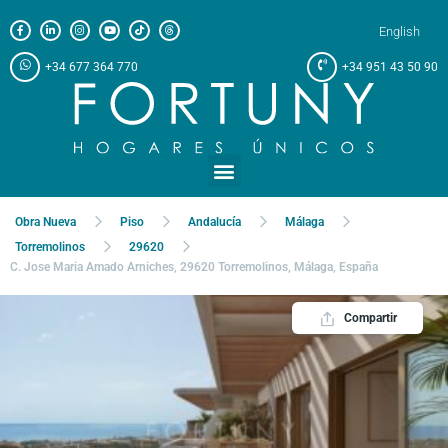
English
+34 677 364 770
+34 951 43 50 90
Obra Nueva
Piso
Andalucía
Málaga
Torremolinos
29620
C. Jose Maria Amado Arniches, 29620 Torremolinos, Málaga, España
Compartir