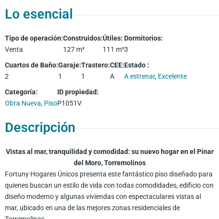
Lo esencial
Tipo de operación
:
Construidos
:
Útiles
:
Dormitorios
:
Venta
127
m²
111
m²
3
Cuartos de Baño
:
Garaje
:
Trastero
:
CEE
:
Estado
:
2
1
1
A
A estrenar
,
Excelente
Categoría
:
ID propiedad
:
Obra Nueva
,
Piso
P1051V
Descripción
Vistas al mar, tranquilidad y comodidad: su nuevo hogar en el Pinar
del Moro, Torremolinos
Fortuny Hogares Únicos presenta este fantástico piso diseñado para
quienes buscan un estilo de vida con todas comodidades, edificio con
diseño moderno y algunas viviendas con espectaculares vistas al
mar, ubicado en una de las mejores zonas residenciales de
Torremolinos.