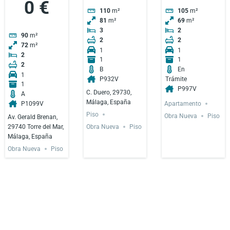
0 €
110
m²
105
m²
81
m²
69
m²
3
2
90
m²
2
2
72
m²
1
1
2
1
1
2
B
En
1
P932V
Trámite
1
P997V
C. Duero, 29730,
A
Málaga, España
Apartamento
P1099V
Piso
Obra Nueva
Piso
Av. Gerald Brenan,
29740 Torre del Mar,
Obra Nueva
Piso
Málaga, España
Obra Nueva
Piso