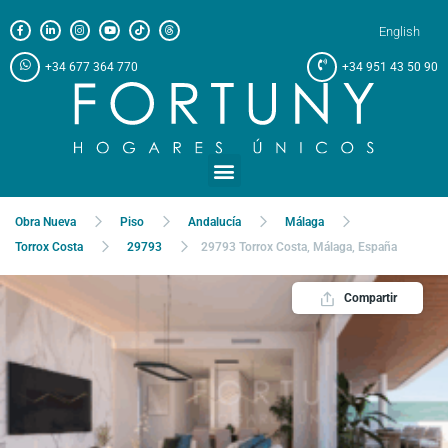
English
+34 677 364 770
+34 951 43 50 90
Obra Nueva
Piso
Andalucía
Málaga
Torrox Costa
29793
29793 Torrox Costa, Málaga, España
Compartir