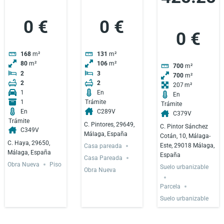
0 €
0 €
0 €
168
m²
131
m²
80
m²
106
m²
700
m²
2
3
700
m²
2
2
207
1
En
En
1
Trámite
Trámite
En
C289V
C379V
Trámite
C. Pintores, 29649,
C. Pintor Sánchez
C349V
Málaga, España
Cotán, 10, Málaga-
C. Haya, 29650,
Este, 29018 Málaga,
Casa pareada
Málaga, España
España
Casa Pareada
Obra Nueva
Piso
Suelo urbanizable
Obra Nueva
Parcela
Suelo urbanizable