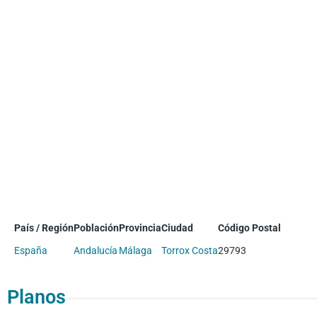
País / Región
Población
Provincia
Ciudad
Código Postal
España
Andalucía
Málaga
Torrox Costa
29793
Planos