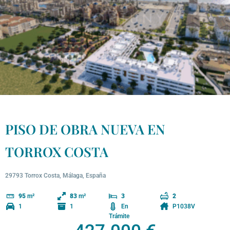
PISO DE OBRA NUEVA EN
TORROX COSTA
29793 Torrox Costa, Málaga, España
95
m²
83
m²
3
2
1
1
En
P1038V
Trámite