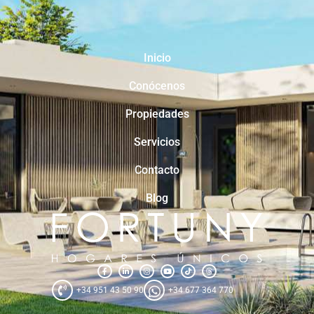
Inicio
Conócenos
Propiedades
Servicios
Contacto
Blog
+34 951 43 50 90
+34 677 364 770