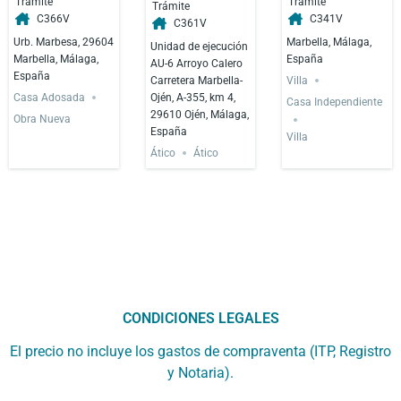
Trámite
Trámite
Trámite
C366V
C341V
C361V
Urb. Marbesa, 29604
Marbella, Málaga,
Unidad de ejecución
Marbella, Málaga,
España
AU-6 Arroyo Calero
España
Carretera Marbella-
Villa
Ojén, A-355, km 4,
Casa Adosada
Casa Independiente
29610 Ojén, Málaga,
Obra Nueva
España
Villa
Ático
Ático
CONDICIONES LEGALES
El precio no incluye los gastos de compraventa (ITP, Registro
y Notaria).