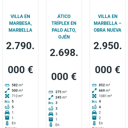
VILLA EN
ÁTICO
VILLA EN
MARBESA,
TRÍPLEX EN
MARBELLA –
MARBELLA
PALO ALTO,
OBRA NUEVA
OJÉN
2.790.
2.950.
2.698.
000 €
000 €
000 €
582
m²
852
m²
500
m²
669
m²
275
m²
712
1081
245
m²
5
4
3
5
4
3
1
2
3
1
2
1
En
En
En