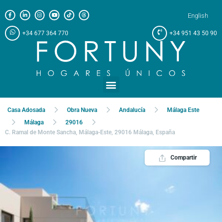
English
+34 677 364 770
+34 951 43 50 90
Casa Adosada
Obra Nueva
Andalucía
Málaga Este
Málaga
29016
C. Ramal de Monte Sancha, Málaga-Este, 29016 Málaga, España
Compartir