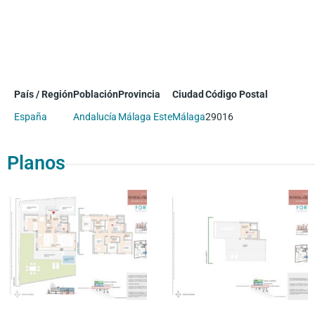
País / Región
Población
Provincia
Ciudad
Código Postal
España
Andalucía
Málaga Este
Málaga
29016
Planos