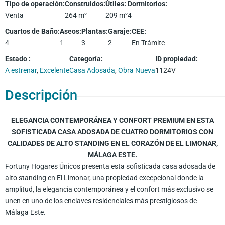
Tipo de operación
:
Construidos
:
Útiles
:
Dormitorios
:
Venta
264
m²
209
m²
4
Cuartos de Baño
:
Aseos
:
Plantas
:
Garaje
:
CEE
:
4
1
3
2
En Trámite
Estado
:
Categoría
:
ID propiedad
:
A estrenar
,
Excelente
Casa Adosada
,
Obra Nueva
1124V
Descripción
ELEGANCIA CONTEMPORÁNEA Y CONFORT PREMIUM EN ESTA
SOFISTICADA CASA ADOSADA DE CUATRO DORMITORIOS CON
CALIDADES DE ALTO STANDING EN EL CORAZÓN DE EL LIMONAR,
MÁLAGA ESTE.
Fortuny Hogares Únicos presenta esta sofisticada casa adosada de
alto standing en El Limonar, una propiedad excepcional donde la
amplitud, la elegancia contemporánea y el confort más exclusivo se
unen en uno de los enclaves residenciales más prestigiosos de
Málaga Este.