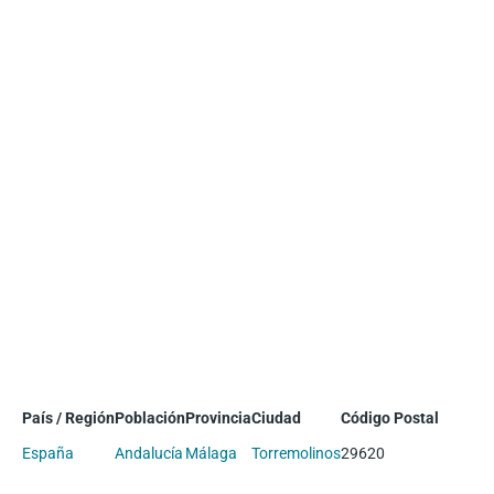
País / Región
Población
Provincia
Ciudad
Código Postal
España
Andalucía
Málaga
Torremolinos
29620