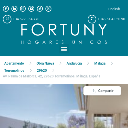
English
+34 677 364 770
+34 951 43 50 90
Apartamento
Obra Nueva
Andalucía
Málaga
Torremolinos
29620
Av. Palma de Mallorca, 42, 29620 Torremolinos, Málaga, España
Compartir