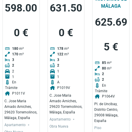
598.00
631.50
MÁLAGA
625.69
0 €
0 €
5 €
180
m²
178
m²
170
m²
122
m²
3
3
85
m²
2
2
80
m²
2
1
2
1
1
2
En
A
En
Trámite
P1019V
Trámite
P1011V
C. Jose Maria
P1064V
C. Jose Maria
Amado Arniches,
Pl. de Uncibay,
Amado Arniches,
29620 Torremolinos,
Distrito Centro,
29620 Torremolinos,
Málaga, España
29008 Málaga,
Málaga, España
Apartamento
España
Apartamento
Obra Nueva
Piso