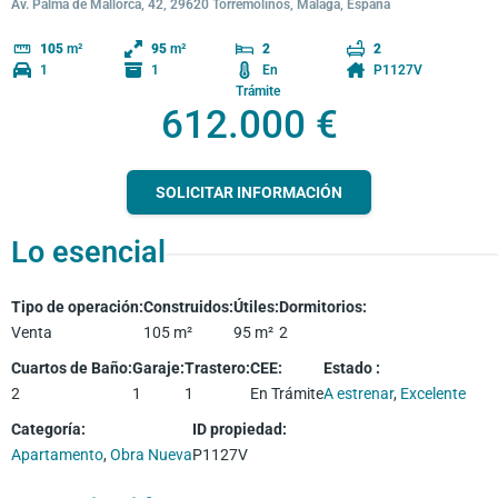
Av. Palma de Mallorca, 42, 29620 Torremolinos, Málaga, España
105
m²
95
m²
2
2
1
1
En
P1127V
Trámite
612.000 €
SOLICITAR INFORMACIÓN
Lo esencial
Tipo de operación
:
Construidos
:
Útiles
:
Dormitorios
:
Venta
105
m²
95
m²
2
Cuartos de Baño
:
Garaje
:
Trastero
:
CEE
:
Estado
:
2
1
1
En Trámite
A estrenar
,
Excelente
Categoría
:
ID propiedad
:
Apartamento
,
Obra Nueva
P1127V