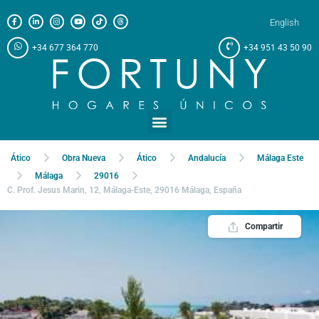
English
+34 677 364 770
+34 951 43 50 90
Ático
Obra Nueva
Ático
Andalucía
Málaga Este
Málaga
29016
C. Prof. Jesus Marin, 12, Málaga-Este, 29016 Málaga, España
Compartir