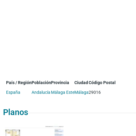
País / Región
Población
Provincia
Ciudad
Código Postal
España
Andalucía
Málaga Este
Málaga
29016
Planos