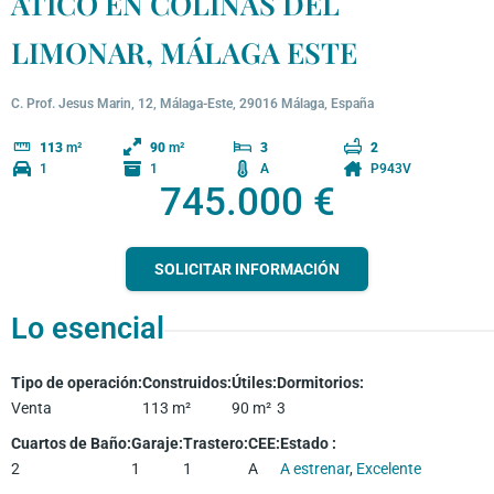
ÁTICO EN COLINAS DEL
LIMONAR, MÁLAGA ESTE
C. Prof. Jesus Marin, 12, Málaga-Este, 29016 Málaga, España
113
m²
90
m²
3
2
1
1
A
P943V
745.000 €
SOLICITAR INFORMACIÓN
Lo esencial
Tipo de operación
:
Construidos
:
Útiles
:
Dormitorios
:
Venta
113
m²
90
m²
3
Cuartos de Baño
:
Garaje
:
Trastero
:
CEE
:
Estado
:
2
1
1
A
A estrenar
,
Excelente