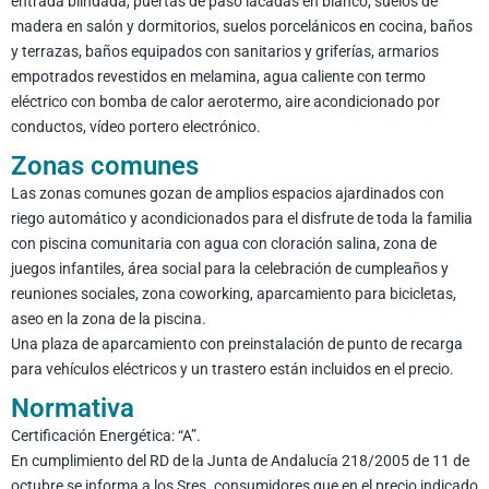
entrada blindada, puertas de paso lacadas en blanco, suelos de
madera en salón y dormitorios, suelos porcelánicos en cocina, baños
y terrazas, baños equipados con sanitarios y griferías, armarios
empotrados revestidos en melamina, agua caliente con termo
eléctrico con bomba de calor aerotermo, aire acondicionado por
conductos, vídeo portero electrónico.
Zonas comunes
Las zonas comunes gozan de amplios espacios ajardinados con
riego automático y acondicionados para el disfrute de toda la familia
con piscina comunitaria con agua con cloración salina, zona de
juegos infantiles, área social para la celebración de cumpleaños y
reuniones sociales, zona coworking, aparcamiento para bicicletas,
aseo en la zona de la piscina.
Una plaza de aparcamiento con preinstalación de punto de recarga
para vehículos eléctricos y un trastero están incluidos en el precio.
Normativa
Certificación Energética: “A”.
En cumplimiento del RD de la Junta de Andalucía 218/2005 de 11 de
octubre se informa a los Sres. consumidores que en el precio indicado