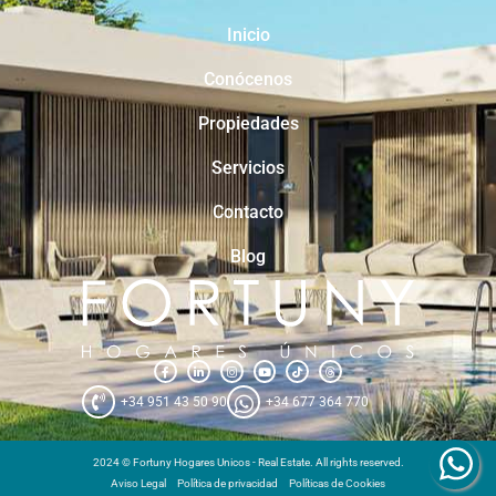
Inicio
Conócenos
Propiedades
Servicios
Contacto
Blog
+34 951 43 50 90
+34 677 364 770
2024 © Fortuny Hogares Unicos - Real Estate. All rights reserved.
Aviso Legal
Política de privacidad
Políticas de Cookies