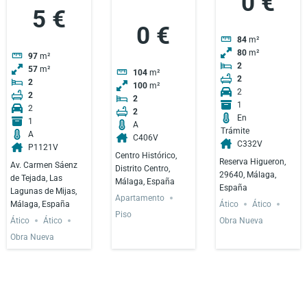
0 €
5 €
0 €
84
m²
80
m²
97
m²
2
57
m²
104
m²
2
2
100
m²
2
2
2
1
2
2
En
1
A
Trámite
A
C406V
C332V
P1121V
Centro Histórico,
Reserva Higueron,
Av. Carmen Sáenz
Distrito Centro,
29640, Málaga,
de Tejada, Las
Málaga, España
España
Lagunas de Mijas,
Apartamento
Málaga, España
Ático
Ático
Piso
Obra Nueva
Ático
Ático
Obra Nueva