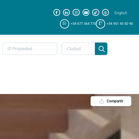
English
+34 677 364 770
+34 951 43 50 90
.
Compartir