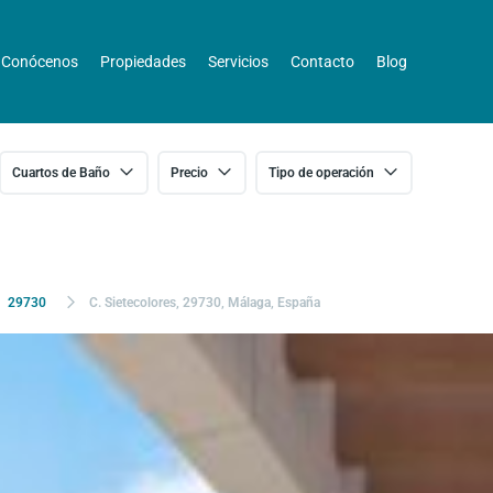
Conócenos
Propiedades
Servicios
Contacto
Blog
Cuartos de Baño
Precio
Tipo de operación
29730
C. Sietecolores, 29730, Málaga, España