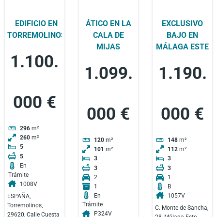
EDIFICIO EN
ÁTICO EN LA
EXCLUSIVO
TORREMOLINOS
CALA DE
BAJO EN
MIJAS
MÁLAGA ESTE
1.100.
1.099.
1.190.
000 €
000 €
000 €
296
m²
260
m²
120
m²
148
m²
5
101
m²
112
m²
5
3
3
En
3
3
Trámite
2
1
1008V
1
B
En
1057V
ESPAÑA,
Trámite
Torremolinos,
C. Monte de Sancha,
P324V
29620, Calle Cuesta