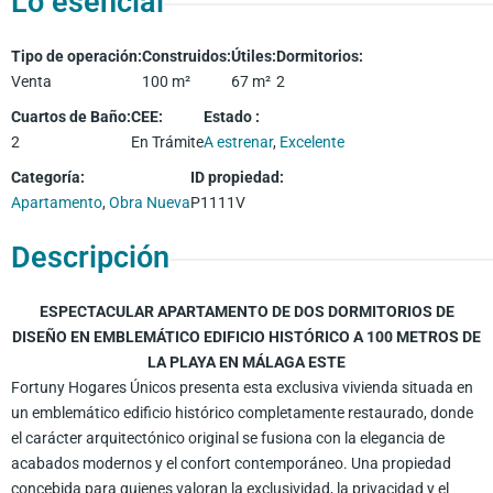
Lo esencial
Tipo de operación
:
Construidos
:
Útiles
:
Dormitorios
:
Venta
100
m²
67
m²
2
Cuartos de Baño
:
CEE
:
Estado
:
2
En Trámite
A estrenar
,
Excelente
Categoría
:
ID propiedad
:
Apartamento
,
Obra Nueva
P1111V
Descripción
ESPECTACULAR APARTAMENTO DE DOS DORMITORIOS DE
DISEÑO EN EMBLEMÁTICO EDIFICIO HISTÓRICO A 100 METROS DE
LA PLAYA EN MÁLAGA ESTE
Fortuny Hogares Únicos presenta esta exclusiva vivienda situada en
un emblemático edificio histórico completamente restaurado, donde
el carácter arquitectónico original se fusiona con la elegancia de
acabados modernos y el confort contemporáneo. Una propiedad
concebida para quienes valoran la exclusividad, la privacidad y el