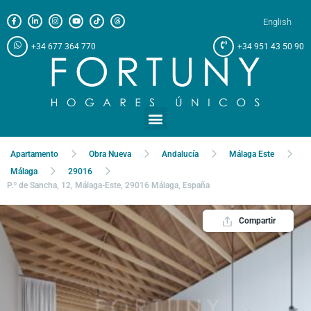
English
+34 677 364 770
+34 951 43 50 90
Apartamento
Obra Nueva
Andalucía
Málaga Este
Málaga
29016
P.º de Sancha, 12, Málaga-Este, 29016 Málaga, España
Compartir